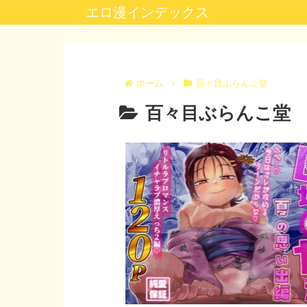
エロ漫インデックス
ホーム
百々目ぶらんこ堂
百々目ぶらんこ堂