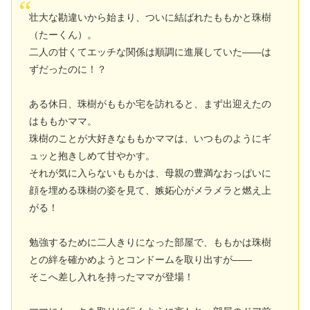
壮大な勘違いから始まり、ついに結ばれたももかと珠樹
（たーくん）。
二人の甘くてエッチな関係は順調に進展していた――は
ずだったのに！？
ある休日、珠樹がももか宅を訪れると、まず出迎えたの
はももかママ。
珠樹のことが大好きなももかママは、いつものようにギ
ュッと抱きしめて甘やかす。
それが気に入らないももかは、母親の豊満なおっぱいに
顔を埋める珠樹の姿を見て、嫉妬心がメラメラと燃え上
がる！
勉強するために二人きりになった部屋で、ももかは珠樹
との絆を確かめようとコンドームを取り出すが――
そこへ差し入れを持ったママが登場！