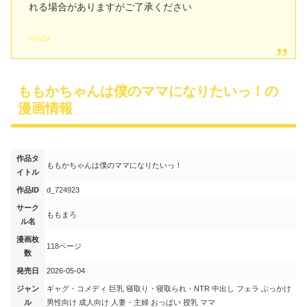
れる場合がありますがご了承ください
FANZA
ももかちゃんは僕のママになりたいっ！の
漫画情報
作品タ
ももかちゃんは僕のママになりたいっ！
イトル
作品ID
d_724923
サーク
ももまろ
ル名
漫画枚
118ページ
数
発売日
2026-05-04
ジャン
ギャグ・コメディ 巨乳 寝取り・寝取られ・NTR 中出し フェラ ぶっかけ
ル
男性向け 成人向け 人妻・主婦 おっぱい 授乳 ママ