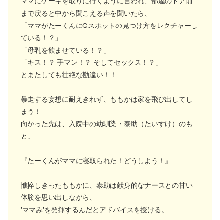
ママにケーキを取りに行くように言われ、部屋のドア前
まで戻ると中から聞こえる声を聞いたら、
「ママがたーくんにGスポットの見つけ方をレクチャーし
ている！？」
「母乳を飲ませている！？」
「キス！？ 手マン！？ そしてセックス！？」
とまたしても壮絶な勘違い！！
暴走する妄想に耐えきれず、ももかは家を飛び出してし
まう！
向かった先は、入院中の幼馴染・泰助（たいすけ）のも
と。
『たーくんがママに寝取られた！どうしよう！』
憔悴しきったももかに、泰助は献身的なナースとの甘い
体験を思い出しながら、
’ママみ’を発揮するんだとアドバイスを授ける。