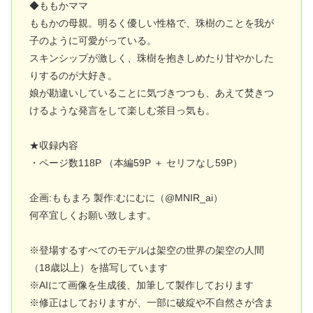
◆ももかママ
ももかの母親。明るく優しい性格で、珠樹のことを我が
子のように可愛がっている。
スキンシップが激しく、珠樹を抱きしめたり甘やかした
りするのが大好き。
娘が勘違いしていることに気づきつつも、あえて焚きつ
けるような発言をして楽しむ茶目っ気も。
★収録内容
・ページ数118P （本編59P ＋ セリフなし59P）
企画:ももまろ 製作:むにむに（@MNIR_ai）
何卒宜しくお願い致します。
※登場するすべてのモデルは架空の世界の架空の人間
（18歳以上）を描写しています
※AIにて画像を生成後、加筆して製作しております
※修正はしておりますが、一部に破綻や不自然さが含ま