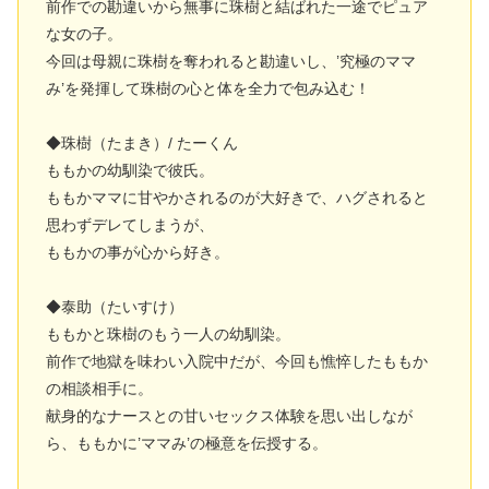
前作での勘違いから無事に珠樹と結ばれた一途でピュア
な女の子。
今回は母親に珠樹を奪われると勘違いし、’究極のママ
み’を発揮して珠樹の心と体を全力で包み込む！
◆珠樹（たまき）/ たーくん
ももかの幼馴染で彼氏。
ももかママに甘やかされるのが大好きで、ハグされると
思わずデレてしまうが、
ももかの事が心から好き。
◆泰助（たいすけ）
ももかと珠樹のもう一人の幼馴染。
前作で地獄を味わい入院中だが、今回も憔悴したももか
の相談相手に。
献身的なナースとの甘いセックス体験を思い出しなが
ら、ももかに’ママみ’の極意を伝授する。