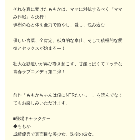
それを真に受けたももかは、ママに対抗するべく『ママ
み作戦』を決行！
珠樹の心と体を全力で癒やし、愛し、包み込む――
優しい言葉、全肯定、献身的な奉仕、そして積極的な愛
撫とセックスが始まる―！
壮大な勘違いが再び巻き起こす、甘酸っぱくてエッチな
青春ラブコメディ第二弾！
前作「ももかちゃんは僕にNTRたいっ！」を読んでなく
てもお楽しみいただけます。
■登場キャラクター
◆ももか
成績優秀で真面目な美少女。珠樹の彼女。