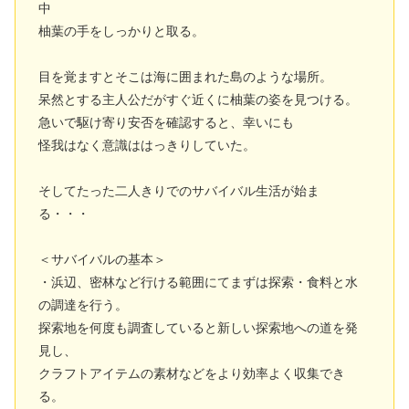
中
柚葉の手をしっかりと取る。
目を覚ますとそこは海に囲まれた島のような場所。
呆然とする主人公だがすぐ近くに柚葉の姿を見つける。
急いで駆け寄り安否を確認すると、幸いにも
怪我はなく意識ははっきりしていた。
そしてたった二人きりでのサバイバル生活が始ま
る・・・
＜サバイバルの基本＞
・浜辺、密林など行ける範囲にてまずは探索・食料と水
の調達を行う。
探索地を何度も調査していると新しい探索地への道を発
見し、
クラフトアイテムの素材などをより効率よく収集でき
る。