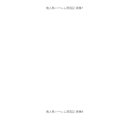
無人島ハーレム漂流記 画像7
無人島ハーレム漂流記 画像8