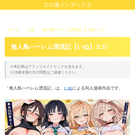
エロ漫インデックス
ホーム
いぬ
無人島ハーレム漂流記【いぬ】エロ
無人島ハーレム漂流記【いぬ】エロ
※本記事はアフィリエイトリンクを含みます。
※18歳未満の方の閲覧はご遠慮ください。
「無人島ハーレム漂流記」は、
いぬ
による同人漫画作品です。