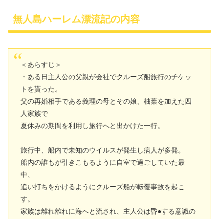
無人島ハーレム漂流記の内容
＜あらすじ＞
・ある日主人公の父親が会社でクルーズ船旅行のチケッ
トを貰った。
父の再婚相手である義理の母とその娘、柚葉を加えた四
人家族で
夏休みの期間を利用し旅行へと出かけた一行。
旅行中、船内で未知のウイルスが発生し病人が多発。
船内の誰もが引きこもるように自室で過ごしていた最
中、
追い打ちをかけるようにクルーズ船が転覆事故を起こ
す。
家族は離れ離れに海へと流され、主人公は昏●する意識の