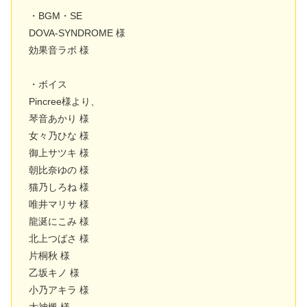
・BGM・SE
DOVA-SYNDROME 様
効果音ラボ 様
・ボイス
Pincree様より、
琴音あかり 様
女々乃ひな 様
御上サツキ 様
朝比奈ゆの 様
猫乃しろね 様
唯井マリサ 様
龍涎にこみ 様
北上つばさ 様
片桐秋 様
乙坂キノ 様
小乃アキラ 様
大神楓 様