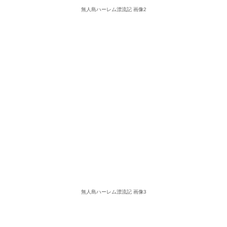
無人島ハーレム漂流記 画像2
無人島ハーレム漂流記 画像3