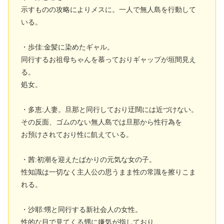
示すものの攻略によりメスに。一人で無人島を行動して
いる。
・歩佳:金髪に染めたギャル。
同行するお祖母ちゃんを慕っておりギャップが垣間見え
る。
処女。
・多恵:人妻。旦那と同行しており迂闊には近づけない。
その反面、ゴムのない無人島では旦那から性行為を
お預けされており性に飢えている。
・茜:初潮を迎えたばかりの元気な女の子。
性知識は一切なく主人公の思うまま性の常識を擦りこま
れる。
・沙耶:甥と同行する新社会人の女性。
性的な目で見てくる甥に嫌気が指しており、