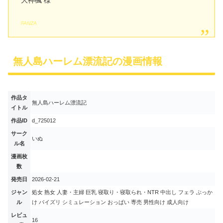
FANZA
無人島ハーレム漂流記の漫画情報
作品タ
無人島ハーレム漂流記
イトル
作品ID
d_725012
サーク
いぬ
ル名
漫画枚
数
発売日
2026-02-21
ジャン
処女 熟女 人妻・主婦 巨乳 寝取り・寝取られ・NTR 中出し フェラ ぶっか
ル
け パイズリ シミュレーション おっぱい 専売 男性向け 成人向け
レビュ
16