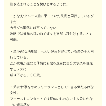
注ぎ込まれることを悦びとするように。
・かなえ:クルーズ船に乗っていた彼氏と同行しているが
まだ
カラダの関係には至っていない。
攻略では彼氏の目の前で彼女を支配し種付けすることも
可能。
・環:病弱な幼馴染、もとい好意を寄せている男の子と同
行している。
だが攻略が進むと薄情にも彼を尻目に自分の快楽を優先
するメスに
成り下がる。〇〇歳。
・芽衣:仕事をやめフリーランスとして生きる気だるげな
女性。
ファーストコンタクトでは得体のしれない主人公にかな
りの嫌悪感を